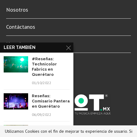
Nosotros
Contáctanos
Newsletter
LEER TAMBIÉN
#Reseñas:
Aviso de Privacidad
Technicolor
Fabrics en
Querétaro
01/10/2022
Reseñas:
Comisario Pantera
en Querétaro
06/09/2022
© 2022 Revista Spot Mx. Todos los derechos reservados.
#Reseñas: Clan of
Utilizamos Cookies con el fin de mejorar tu experiencia de usuario. Si
Xymox en