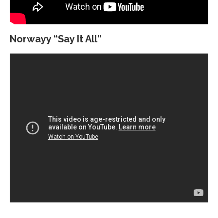
Norwayy “Say It All”