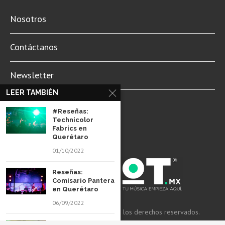
Nosotros
Contáctanos
Newsletter
LEER TAMBIÉN
Aviso de Privacidad
#Reseñas:
Technicolor
Fabrics en
Querétaro
01/10/2022
Reseñas:
Comisario Pantera
en Querétaro
06/09/2022
© 2022 Revista Spot Mx. Todos los derechos reservados.
#Reseñas: Clan of