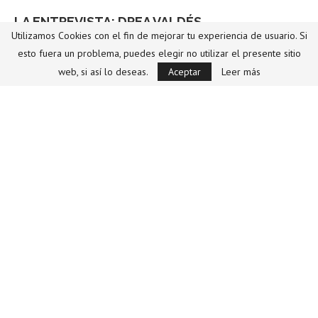
LA ENTREVISTA: DREA VALDÉS
Utilizamos Cookies con el fin de mejorar tu experiencia de usuario. Si
Por
Revista Spot Mx
16/09/2020
esto fuera un problema, puedes elegir no utilizar el presente sitio
web, si así lo deseas.
Aceptar
Leer más
LEER MÁS
VER MÁS
SÍGUENOS EN REDES