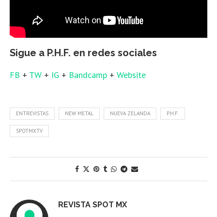
Sigue a P.H.F. en redes sociales
FB
+
TW
+
IG
+
Bandcamp
+
Website
ENTREVISTAS
NEW METAL
NUEVA ZELANDA
P.H.F.
SPOTMXTV
REVISTA SPOT MX