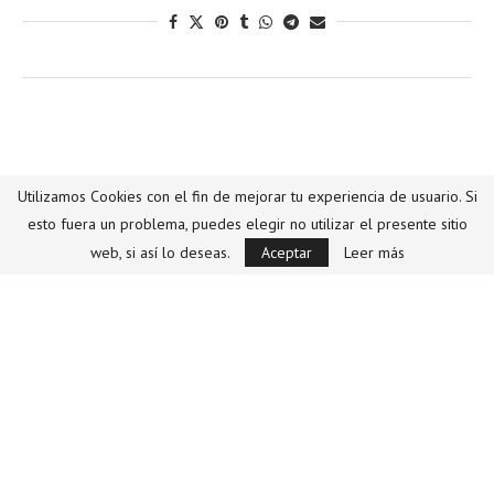
Fashion
Trendy
Utilizamos Cookies con el fin de mejorar tu experiencia de usuario. Si
esto fuera un problema, puedes elegir no utilizar el presente sitio
RAFA MARQUEZ Y NORTHWEEK LANZAN
web, si así lo deseas.
Aceptar
Leer más
COLECCIÓN LIMITADA DE LENTES DE SOL
Por
Spot Brands
14/06/2018
LEER MÁS
VER MÁS