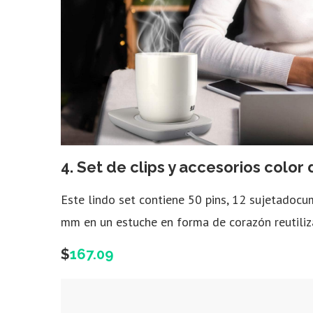
4. S
et de clips y accesorios color
Este lindo set contiene
50 pins, 12 sujetadocu
mm en un e
stuche en forma de corazón reutiliza
$
167.09