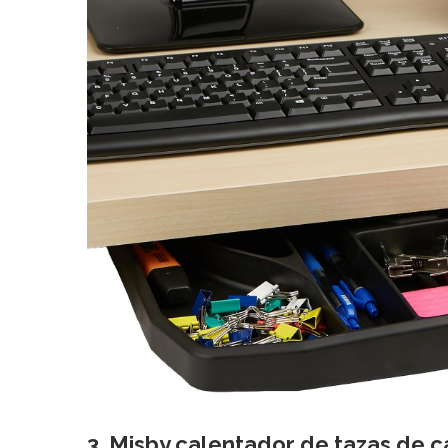
3.
Misby calentador
de tazas de c