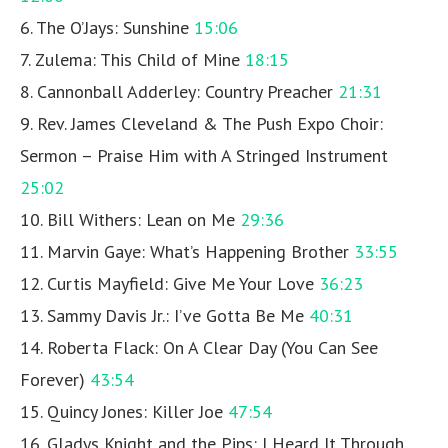
6. The O’Jays: Sunshine
15:06
7. Zulema: This Child of Mine
18:15
8. Cannonball Adderley: Country Preacher
21:31
9. Rev. James Cleveland & The Push Expo Choir:
Sermon – Praise Him with A Stringed Instrument
25:02
10. Bill Withers: Lean on Me
29:36
11. Marvin Gaye: What’s Happening Brother
33:55
12. Curtis Mayfield: Give Me Your Love
36:23
13. Sammy Davis Jr.: I’ve Gotta Be Me
40:31
14. Roberta Flack: On A Clear Day (You Can See
Forever)
43:54
15. Quincy Jones: Killer Joe
47:54
16. Gladys Knight and the Pips: I Heard It Through