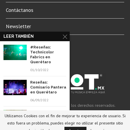
Contáctanos
Newsletter
LEER TAMBIÉN
Aviso de Privacidad
#Reseñas:
Technicolor
Fabrics en
Querétaro
01/10/2022
Reseñas:
Comisario Pantera
en Querétaro
06/09/2022
© 2022 Revista Spot Mx. Todos los derechos reservados.
#Reseñas: Clan of
Utilizamos Cookies con el fin de mejorar tu experiencia de usuario. Si
Xymox en
REGRESAR ARRIBA
Querétaro
esto fuera un problema, puedes elegir no utilizar el presente sitio