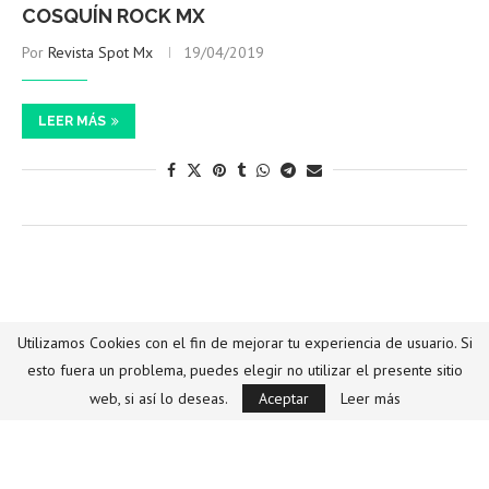
COSQUÍN ROCK MX
Por
Revista Spot Mx
19/04/2019
LEER MÁS
Festivales
Utilizamos Cookies con el fin de mejorar tu experiencia de usuario. Si
esto fuera un problema, puedes elegir no utilizar el presente sitio
METAL DEVASTATION MÉXICO LLEGA A
web, si así lo deseas.
Aceptar
Leer más
QUERÉTARO
Por
Revista Spot Mx
05/04/2019