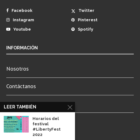
Facebook
Twitter
Instagram
Pinterest
Youtube
Spotify
INFORMACIÓN
Nosotros
Contáctanos
LEER TAMBIÉN
Newsletter
Horarios del
festival
Aviso de Privacidad
#LibertyFest
2022