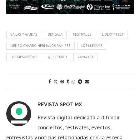
BAILAS Y AYUDAS
BENGALA
FESTIVALES
LIBERTY FEST
LIENZO CHARRO HERMANOS RAMÍREZ
LOS LLÉVAME
LOS MESONEROS
QUERÉTARO
VANAVARA
REVISTA SPOT MX
Revista digital dedicada a difundir
conciertos, festivales, eventos,
entrevistas y noticias relacionadas con la escena