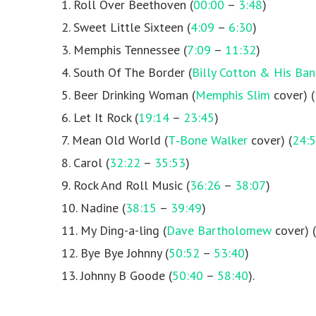
1. Roll Over Beethoven (
00:00
–
3:48
)
2. Sweet Little Sixteen (
4:09
–
6:30
)
3. Memphis Tennessee (
7:09
–
11:32
)
4. South Of The Border (
Billy Cotton & His Ba
5. Beer Drinking Woman (
Memphis Slim
cover) (
6. Let It Rock (
19:14
–
23:45
)
7. Mean Old World (
T‐Bone Walker
cover) (
24:
8. Carol (
32:22
–
35:53
)
9. Rock And Roll Music (
36:26
–
38:07
)
10. Nadine (
38:15
–
39:49
)
11. My Ding-a-ling (
Dave Bartholomew
cover) (
12. Bye Bye Johnny (
50:52
–
53:40
)
13. Johnny B Goode (
50:40
–
58:40
).