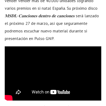
vender vender más de 40.000 unidades logrando
varios premios en si natal España. Su próximo disco
𝐌𝐒𝐃𝐋-𝐂𝐚𝐧𝐜𝐢𝐨𝐧𝐞𝐬 𝐝𝐞𝐧𝐭𝐫𝐨 𝐝𝐞 𝐜𝐚𝐧𝐜𝐢𝐨𝐧𝐞𝐬
será lanzado
el próximo 27 de marzo, así que seguramente
podremos escuchar nuevo material durante si
presentación en Pulso GNP.