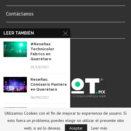
Contáctanos
Newsletter
LEER TAMBIÉN
#Reseñas:
Aviso de Privacidad
Technicolor
Fabrics en
Querétaro
01/10/2022
Reseñas:
Comisario Pantera
en Querétaro
06/09/2022
© 2022 Revista Spot Mx. Todos los derechos reservados.
#Reseñas: Clan of
Utilizamos Cookies con el fin de mejorar tu experiencia de usuario. Si
Xymox en
Querétaro
esto fuera un problema, puedes elegir no utilizar el presente sitio
REGRESAR ARRIBA
web, si así lo deseas.
03/09/2022
Aceptar
Leer más