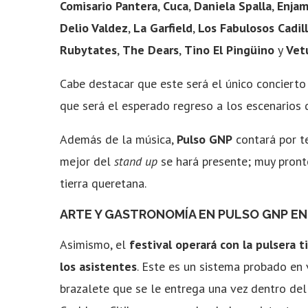
Comisario Pantera
,
Cuca
,
Daniela Spalla
,
Enjam
Delio Valdez
,
La Garfield
,
Los Fabulosos Cadil
Rubytates
,
The Dears
,
Tino El Pingüino
y
Vet
Cabe destacar que este será el único conciert
que será el esperado regreso a los escenarios
Además de la música,
Pulso GNP
contará por t
mejor del
stand up
se hará presente; muy pront
tierra queretana.
ARTE Y GASTRONOMÍA EN PULSO GNP E
Asimismo, el
festival operará con la pulsera 
los asistentes
. Este es un sistema probado en 
brazalete que se le entrega una vez dentro del