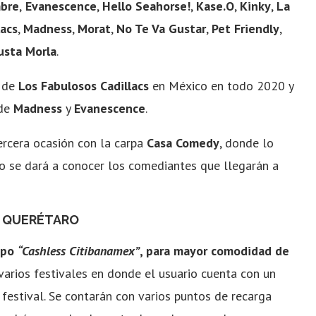
bre
,
Evanescence
,
Hello Seahorse!
,
Kase.O
,
Kinky
,
La
lacs
,
Madness
,
Morat
,
No Te Va Gustar
,
Pet Friendly
,
usta Morla
.
o de
Los Fabulosos Cadillacs
en México en todo 2020 y
 de
Madness
y
Evanescence
.
ercera ocasión con la carpa
Casa Comedy
, donde lo
o se dará a conocer los comediantes que llegarán a
N QUERÉTARO
tipo
“Cashless Citibanamex”
, para mayor comodidad de
varios festivales en donde el usuario cuenta con un
 festival. Se contarán con varios puntos de recarga