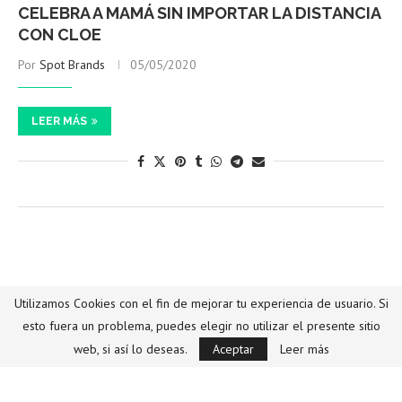
CELEBRA A MAMÁ SIN IMPORTAR LA DISTANCIA
CON CLOE
Por
Spot Brands
05/05/2020
LEER MÁS
SpotMx Brands
Utilizamos Cookies con el fin de mejorar tu experiencia de usuario. Si
esto fuera un problema, puedes elegir no utilizar el presente sitio
OE X EL MUNDO: LA COLECCIÓN QUE TODO
web, si así lo deseas.
Aceptar
Leer más
VIAJERO NECESITA
Por
Spot Brands
31/10/2019