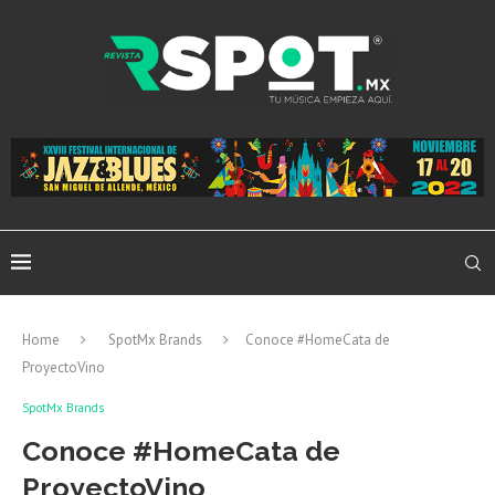
Home
SpotMx Brands
Conoce #HomeCata de
ProyectoVino
SpotMx Brands
Conoce #HomeCata de
ProyectoVino