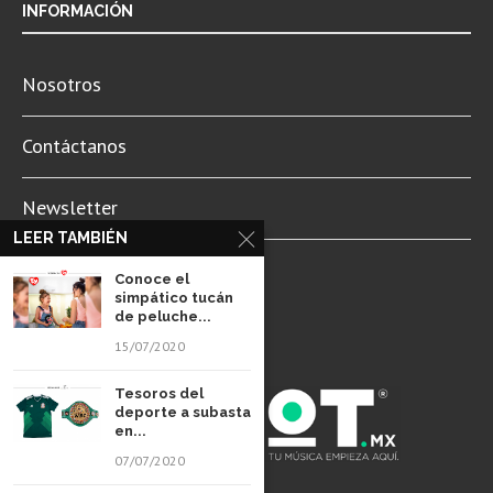
INFORMACIÓN
Nosotros
Contáctanos
Newsletter
LEER TAMBIÉN
Aviso de Privacidad
Conoce el
simpático tucán
de peluche...
15/07/2020
Tesoros del
deporte a subasta
en...
07/07/2020