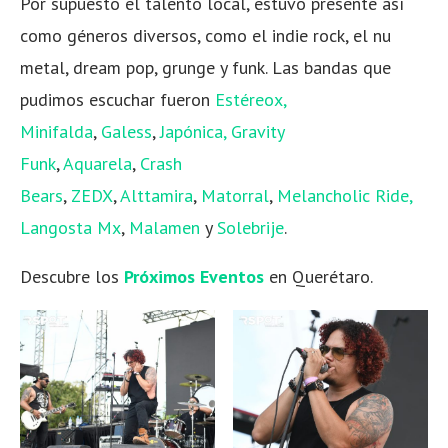
Por supuesto el talento local, estuvo presente así
como géneros diversos, como el indie rock, el nu
metal, dream pop, grunge y funk. Las bandas que
pudimos escuchar fueron
Estéreox
,
Minifalda
,
Galess
,
Japónica
,
Gravity
Funk
,
Aquarela
,
Crash
Bears
,
ZEDX
,
Alttamira
,
Matorral
,
Melancholic Ride
,
Langosta Mx
,
Malamen
y
Solebrije
.
Descubre los
Próximos Eventos
en Querétaro.