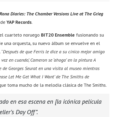
Rona Diaries: The Chamber Versions Live at The Grieg
s de
YAP Records
.
 el cuarteto noruego
BIT20 Ensemble
fusionando su
 de una orquesta, su nuevo álbum se envuelve en el
 “
Después de que Ferris le dice a su cínico mejor amigo
vez en cuando’, Cameron se ‘ahoga’ en la pintura A
e de Georges Seurat en una visita al museo mientras
lease Let Me Get What I Want’ de The Smiths de
a que toma mucho de la melodía clásica de The Smiths.
ado en esa escena en [la icónica película
ller’s Day Off”
.