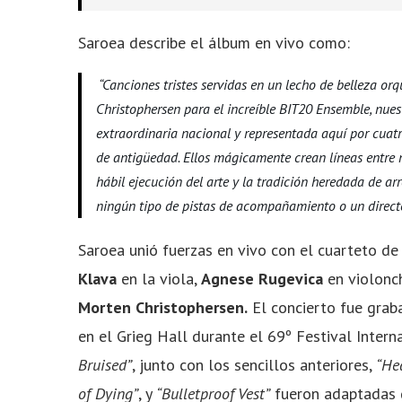
Saroea describe el álbum en vivo como:
“Canciones tristes servidas en un lecho de belleza or
Christophersen para el increíble BIT20 Ensemble, nu
extraordinaria nacional y representada aquí por cua
de antigüedad. Ellos mágicamente crean líneas entre 
hábil ejecución del arte y la tradición heredada de a
ningún tipo de pistas de acompañamiento o un directo
Saroea unió fuerzas en vivo con el cuarteto d
Klava
en la viola,
Agnese Rugevica
en violonc
Morten Christophersen.
El concierto fue gra
en el Grieg Hall durante el 69º Festival Inte
Bruised”
, junto con los sencillos anteriores,
“Hea
of Dying”
, y
“Bulletproof Vest”
fueron adaptadas