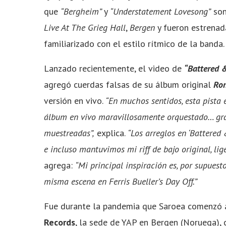
que
“Bergheim”
y
“Understatement Lovesong”
son
Live At The Grieg Hall
,
Bergen
y fueron estrenad
familiarizado con el estilo rítmico de la banda
Lanzado recientemente, el video de
“Battered 
agregó cuerdas falsas de su álbum original
Ron
versión en vivo.
“En muchos sentidos, esta pista
álbum en vivo maravillosamente orquestado… gra
muestreadas”,
explica.
“Los arreglos en ‘Battered 
e incluso mantuvimos mi riff de bajo original, li
agrega:
“Mi principal inspiración es, por supuest
misma escena en Ferris Bueller’s Day Off.”
Fue durante la pandemia que Saroea comenzó a 
Records
, la sede de YAP en Bergen (Noruega),