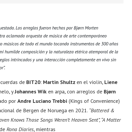
questada. Los arreglos fueron hechos por Bjørn Morten
estra aclamada orquesta de música de arte contemporáneo
tro músicos de todo el mundo tocando instrumentos de 300 años
mi humilde composición y la naturaleza etérica atemporal de la
rreglos intrincados y una interacción completamente en vivo sin
r”.
e cuerdas de
BIT20
:
Martin Shultz
en el violín,
Liene
helo, y
Johannes Wik
en arpa, con arreglos de
Bjørn
bado por
Andre Luciano Trebbi
(Kings of Convenience)
rnacional de Bergen de Noruega en 2021.
“Battered &
ven Knows Those Songs Weren’t Heaven Sent”, “A Matter
 de
Rona Diaries
, mientras