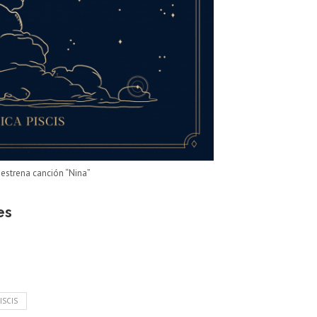
s estrena canción “Nina”
es
ISCIS