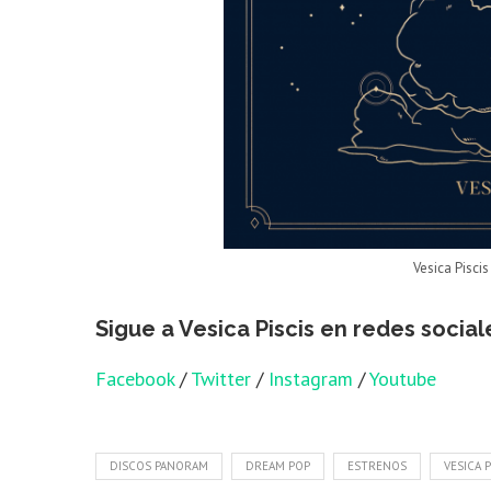
Vesica Pisci
Sigue a Vesica Piscis en redes social
Facebook
/
Twitter
/
Instagram
/
Youtube
DISCOS PANORAM
DREAM POP
ESTRENOS
VESICA P