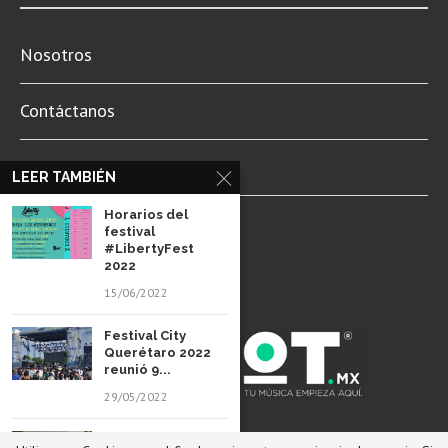
INFORMACIÓN
Nosotros
Contáctanos
LEER TAMBIÉN
Newsletter
Horarios del
festival
Aviso de Privacidad
#LibertyFest
2022
15/06/2022
Festival City
Querétaro 2022
reunió 9...
29/05/2022
Rueda de prensa