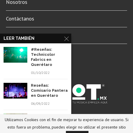
Contáctanos
Newsletter
LEER TAMBIÉN
Aviso de Privacidad
#Reseñas:
Technicolor
Fabrics en
Querétaro
01/10/2022
Reseñas:
Comisario Pantera
en Querétaro
06/09/2022
© 2022 Revista Spot Mx. Todos los derechos reservados.
#Reseñas: Clan of
Utilizamos Cookies con el fin de mejorar tu experiencia de usuario. Si
Xymox en
REGRESAR ARRIBA
Querétaro
esto fuera un problema, puedes elegir no utilizar el presente sitio