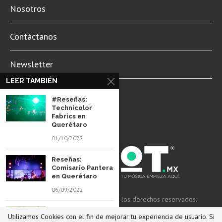
Nosotros
Contáctanos
Newsletter
LEER TAMBIÉN
Aviso de Privacidad
#Reseñas:
Technicolor
Fabrics en
Querétaro
01/10/2022
Reseñas:
Comisario Pantera
en Querétaro
06/09/2022
© 2022 Revista Spot Mx. Todos los derechos reservados.
#Reseñas: Clan of
Utilizamos Cookies con el fin de mejorar tu experiencia de usuario. Si
Xymox en