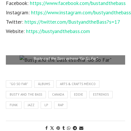
Facebook:
https://www.facebook.com/bustandthebass
Instagram:
https://www.instagram.com/bustyandthebass
Twitter:
https://twitter.com/BustyandtheBass?s=17
Website:
https://bustyandthebass.com
Busty and the Bass estrena “Go So Far”
"GO SO FAR"
ÁLBUMS
ARTS & CRAFTS MÉXICO
BUSTY AND THE BASS
CANADA
EDDIE
ESTRENOS
FUNK
JAZZ
LP
RAP