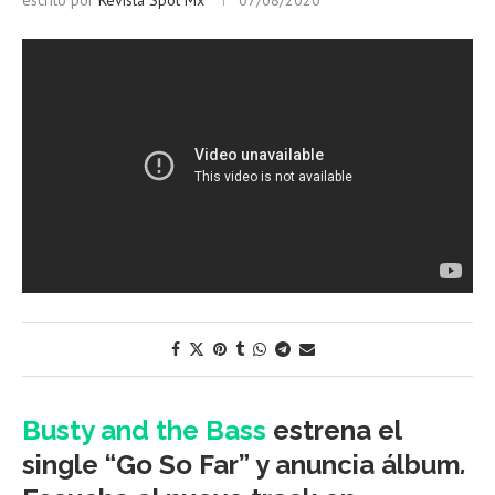
escrito por
Revista Spot Mx
07/08/2020
Busty and the Bass
estrena el
single “Go So Far” y anuncia álbum
.