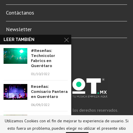
Contáctanos
Newsletter
LEER TAMBIÉN
Aviso de Privacidad
#Reseñas:
Technicolor
Fabrics en
Querétaro
01/10/2022
Reseñas:
Comisario Pantera
en Querétaro
06/09/2022
© 2022 Revista Spot Mx. Todos los derechos reservados.
#Reseñas: Clan of
Utilizamos Cookies con el fin de mejorar tu experiencia de usuario. Si
Xymox en
REGRESAR ARRIBA
Querétaro
esto fuera un problema, puedes elegir no utilizar el presente sitio