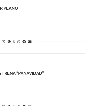
OR PLANO
STRENA “PANAVIDAD”