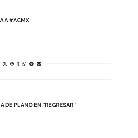
A A #ACMX
A DE PLANO EN “REGRESAR”