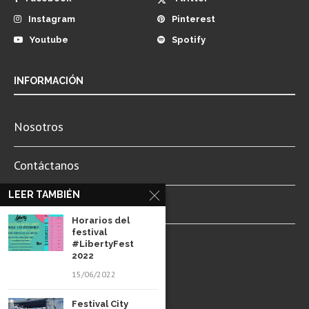
Instagram
Pinterest
Youtube
Spotify
INFORMACIÓN
Nosotros
Contáctanos
LEER TAMBIÉN
Newsletter
Horarios del
festival
Aviso de Privacidad
#LibertyFest
2022
15/06/2022
Festival City