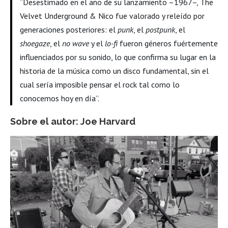
“Desestimado en el año de su lanzamiento –1967–, The
Velvet Underground & Nico fue valorado y releído por
generaciones posteriores: el
punk
, el
postpunk
, el
shoegaze
, el
no wave
y el
lo-fi
fueron géneros fuértemente
influenciados por su sonido, lo que confirma su lugar en la
historia de la música como un disco fundamental, sin el
cual sería imposible pensar el rock tal como lo
conocemos hoy en día”.
Sobre el autor: Joe Harvard