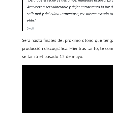
“Deja que el techo se derrumbe, mantente abierto. La ca
Atreverse a ser vulnerable y dejar entrar tanto la luz 
salir mal y del clima tormentoso, ese mismo escudo ta
vida.”
–
Skott
Será hasta finales del próximo otoño que teng
producción discográfica. Mientras tanto, te co
se lanzó el pasado 12 de mayo.