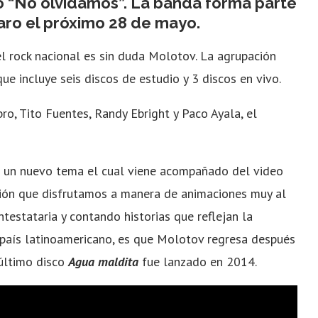
o “No olvidamos”. La banda forma parte
taro el próximo 28 de mayo.
 rock nacional es sin duda Molotov. La agrupación
e incluye seis discos de estudio y 3 discos en vivo.
o, Tito Fuentes, Randy Ebright y Paco Ayala, el
ó un nuevo tema el cual viene acompañado del video
nción que disfrutamos a manera de animaciones muy al
ntestataria y contando historias que reflejan la
r país latinoamericano, es que Molotov regresa después
último disco
Agua
maldita
fue lanzado en 2014.