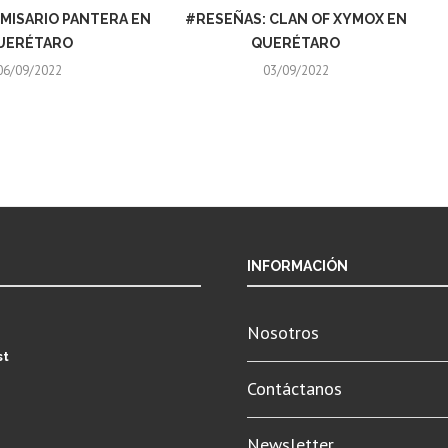
MISARIO PANTERA EN
#RESEÑAS: CLAN OF XYMOX EN
UERÉTARO
QUERÉTARO
06/09/2022
03/09/2022
INFORMACIÓN
Nosotros
st
Contáctanos
Newsletter