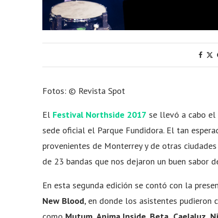
Fotos: © Revista Spot
El
Festival Northside 2017
se llevó a cabo e
sede oficial el Parque Fundidora. El tan espera
provenientes de Monterrey y de otras ciudades 
de 23 bandas que nos dejaron un buen sabor d
En esta segunda edición se contó con la presen
New Blood
, en donde los asistentes pudieron 
como
Mutum
,
Anima Inside
,
Beta,
Caelaluz, N