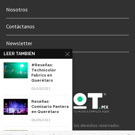
Nosotros
Contáctanos
Newsletter
LEER TAMBIÉN
Aviso de Privacidad
#Reseñas:
Technicolor
Fabrics en
Querétaro
01/10/2022
Reseñas:
Comisario Pantera
en Querétaro
06/09/2022
© 2022 Revista Spot Mx. Todos los derechos reservados.
#Reseñas: Clan of