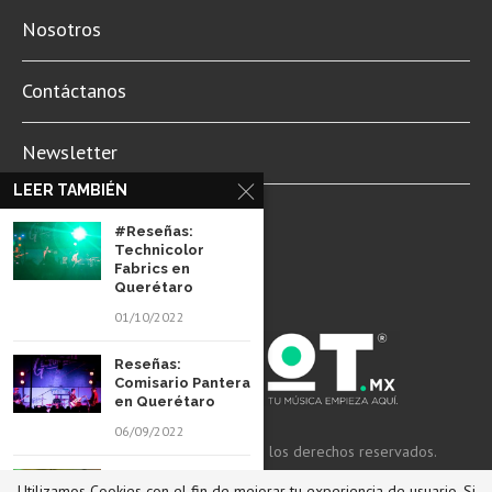
Nosotros
Contáctanos
Newsletter
LEER TAMBIÉN
Aviso de Privacidad
#Reseñas:
Technicolor
Fabrics en
Querétaro
01/10/2022
Reseñas:
Comisario Pantera
en Querétaro
06/09/2022
© 2022 Revista Spot Mx. Todos los derechos reservados.
#Reseñas: Clan of
Utilizamos Cookies con el fin de mejorar tu experiencia de usuario. Si