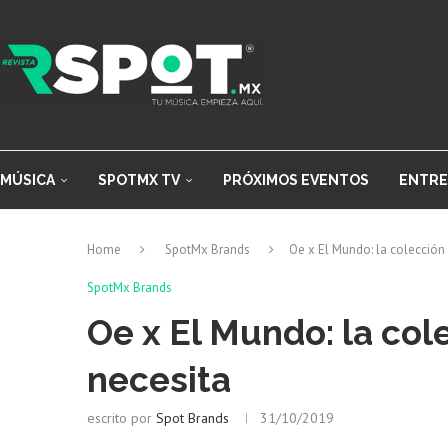
MÚSICA
SPOTMX TV
PRÓXIMOS EVENTOS
ENTRE
Home
SpotMx Brands
Oe x El Mundo: la colección
SpotMx Brands
Oe x El Mundo: la col
necesita
escrito por
Spot Brands
31/10/2019