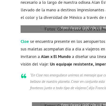
necesario a lo largo de nuestra odisea. Alan 
llevado de la mano a destinos impresionantes 
el color y la diversidad de México a través de 
Fotos: Cortesía CLOE / Oe x El M
Cloe
se encuentra presente en los aeropuertos
sus maletas acompañan día a día a viajeros en r
invitaron a
Alan x El Mundo
a diseñar una línea
visión del viaje:
Un equipaje resistente, imper
“En Cloe nos enorgullece unirnos al mensaje que c
belleza de nuestro planeta. Crear en conjunto esta 
fronteras junto a todo tipo de viajeros”, dijo Franci
Fotos: Cortesía CLOE / Oe x El M