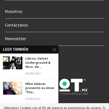
Nosotros
Contáctanos
Newsletter
LEER TAMBIÉN
Aviso de Privacidad
Libros: Velvet
Underground &
Nico, de...
05/08/2022
Mike Salazar
presentó su show
“Pos...
23/06/2022
© 2022 Revista Spot Mx. Todos los derechos reservados.
Utilizamos Cookies con el fin de mejorar tu experiencia de usuario. Si