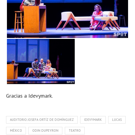
Gracias a Idevymark.
AUDITORIO JOSEFA ORTÍZ DE DOMÍNGUEZ
IDEVYMARK
LUCAS
MÉXICO
ODIN DUPEYRON
TEATRO