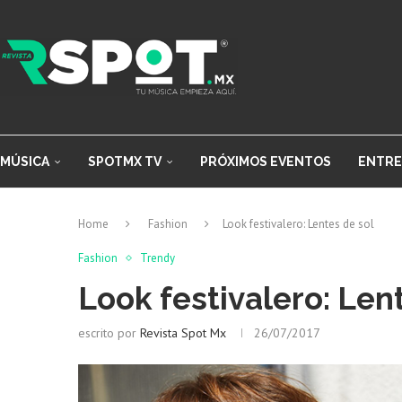
MÚSICA
SPOTMX TV
PRÓXIMOS EVENTOS
ENTRE
Home
Fashion
Look festivalero: Lentes de sol
Fashion
Trendy
Look festivalero: Len
escrito por
Revista Spot Mx
26/07/2017