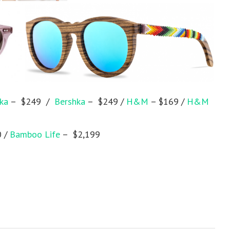
ka
– $249 /
Bershka
– $249 /
H&M
– $169 /
H&M
0 /
Bamboo Life
– $2,199