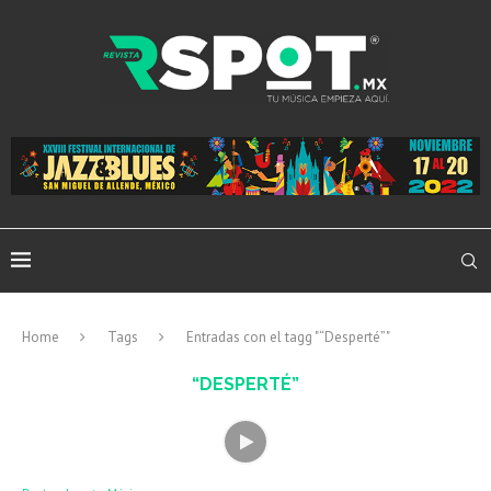
Home
Tags
Entradas con el tagg "“Desperté”"
“DESPERTÉ”