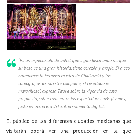
“
Es un espectáculo de ballet que sigue fascinando porque
su base es una gran historia, tiene corazón y magia. Si a eso
agregamos la hermosa música de Chaikovski y las
coreografías de nuestra compañía, el resultado es
maravilloso”, expresa Titova sobre la vigencia de esta
propuesta, sobre todo entre los espectadores más jóvenes,
justo en plena era del entretenimiento digital.
El público de las diferentes ciudades mexicanas que
visitarán podrá ver una producción en la que