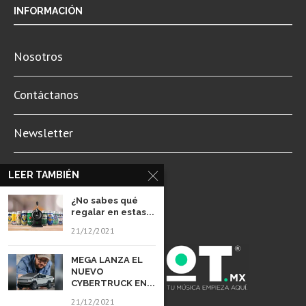
INFORMACIÓN
Nosotros
Contáctanos
Newsletter
Aviso de Privacidad
LEER TAMBIÉN
¿No sabes qué
regalar en estas...
21/12/2021
MEGA LANZA EL
NUEVO
CYBERTRUCK EN...
21/12/2021