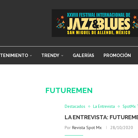
TENIMIENTO
TRENDY
GALERÍAS
PROMOCIÓN
FUTUREMEN
Destacados
La Entrevista
SpotMx 
LA ENTREVISTA: FUTUREM
Por
Revista Spot Mx
28/10/2020